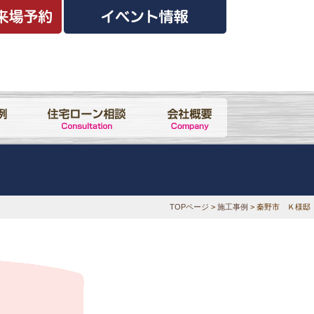
TOPページ
>
施工事例
> 秦野市 Ｋ様邸