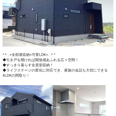
*＊:.+全部屋収納×可変LDK+.:＊*
◆引き戸を開ければ開放感あふれる広々空間！
◆すっきり暮らす全居室収納！
◆ライフステージの変化に対応でき、家族の会話も大切にできる
4LDKの間取り！