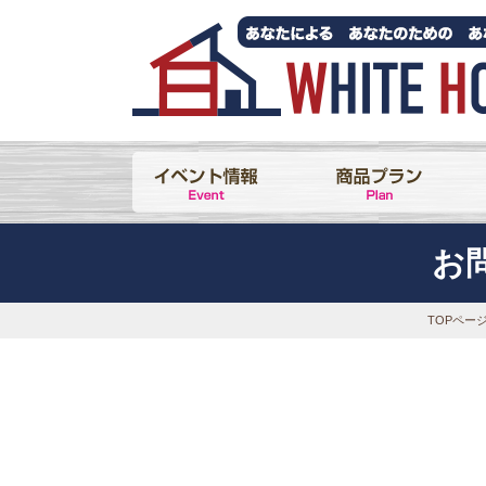
お
TOPペー