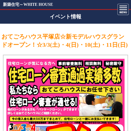
新築住宅～WHITE HOUSE
イベント情報
おてごろハウス平塚店☆新モデルハウスグラン
ドオープン！☆3/3(土)・4(日)・10(土)・11日(日)