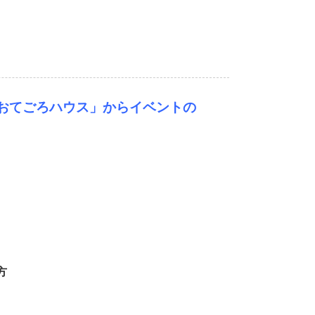
おてごろハウス」から
イベントの
方