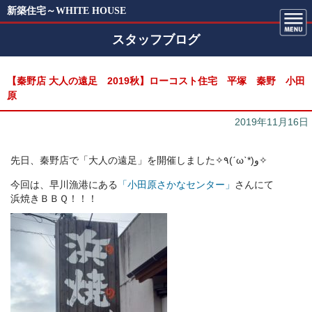
新築住宅～WHITE HOUSE
スタッフブログ
【秦野店 大人の遠足 2019秋】ローコスト住宅 平塚 秦野 小田
原
2019年11月16日
先日、秦野店で「大人の遠足」を開催しました✧٩(ˊωˋ*)و✧
今回は、早川漁港にある
「小田原さかなセンター」
さんにて
浜焼きＢＢＱ！！！